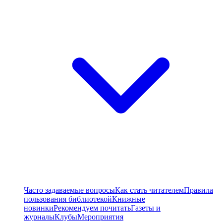
Часто задаваемые вопросы
Как стать читателем
Правила
пользования библиотекой
Книжные
новинки
Рекомендуем почитать
Газеты и
журналы
Клубы
Мероприятия