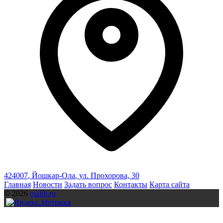
424007
,
Йошкар-Ола
,
ул. Прохорова, 30
Главная
Новости
Задать вопрос
Контакты
Карта сайта
© 2026
olalib.ru