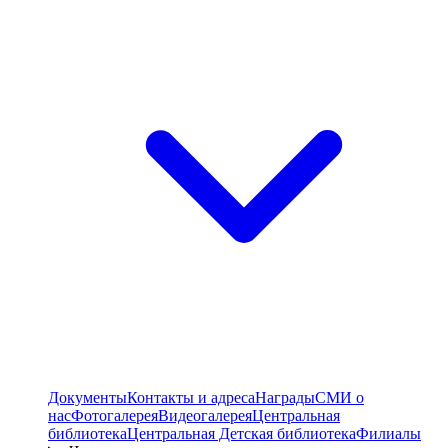
Документы
Контакты и адреса
Награды
СМИ о
нас
Фотогалерея
Видеогалерея
Центральная
библиотека
Центральная Детская библиотека
Филиалы