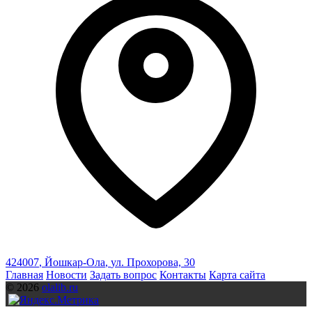
424007
,
Йошкар-Ола
,
ул. Прохорова, 30
Главная
Новости
Задать вопрос
Контакты
Карта сайта
© 2026
olalib.ru