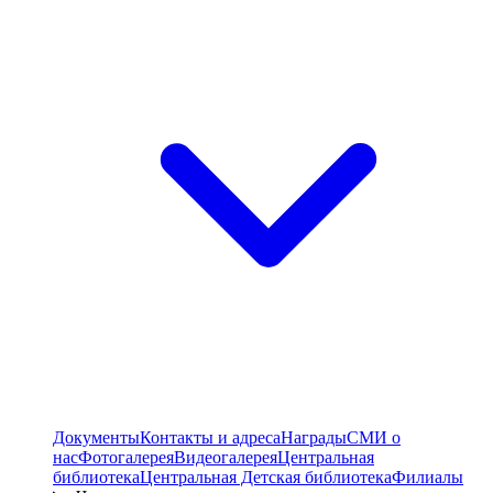
Документы
Контакты и адреса
Награды
СМИ о
нас
Фотогалерея
Видеогалерея
Центральная
библиотека
Центральная Детская библиотека
Филиалы