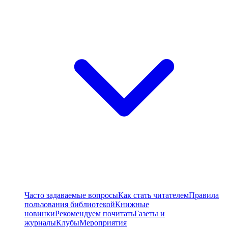
Часто задаваемые вопросы
Как стать читателем
Правила
пользования библиотекой
Книжные
новинки
Рекомендуем почитать
Газеты и
журналы
Клубы
Мероприятия