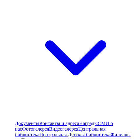
Документы
Контакты и адреса
Награды
СМИ о
нас
Фотогалерея
Видеогалерея
Центральная
библиотека
Центральная Детская библиотека
Филиалы