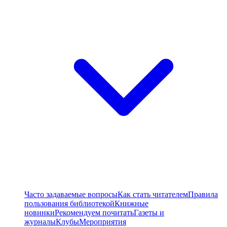
Часто задаваемые вопросы
Как стать читателем
Правила
пользования библиотекой
Книжные
новинки
Рекомендуем почитать
Газеты и
журналы
Клубы
Мероприятия