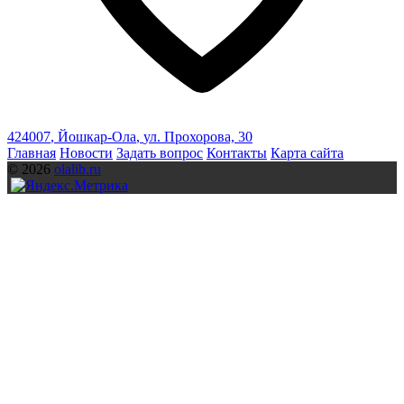
424007
,
Йошкар-Ола
,
ул. Прохорова, 30
Главная
Новости
Задать вопрос
Контакты
Карта сайта
© 2026
olalib.ru