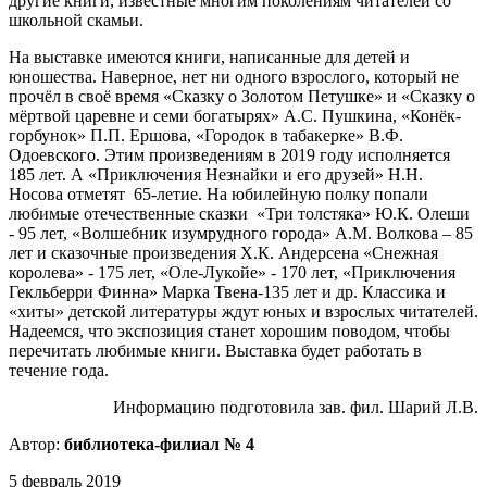
другие книги, известные многим поколениям читателей со
школьной скамьи.
На выставке имеются книги, написанные для детей и
юношества. Наверное, нет ни одного взрослого, который не
прочёл в своё время «Сказку о Золотом Петушке» и «Сказку о
мёртвой царевне и семи богатырях» А.С. Пушкина, «Конёк-
горбунок» П.П. Ершова, «Городок в табакерке» В.Ф.
Одоевского. Этим произведениям в 2019 году исполняется
185 лет. А «Приключения Незнайки и его друзей» Н.Н.
Носова отметят 65-летие. На юбилейную полку попали
любимые отечественные сказки «Три толстяка» Ю.К. Олеши
- 95 лет, «Волшебник изумрудного города» А.М. Волкова – 85
лет и сказочные произведения Х.К. Андерсена «Снежная
королева» - 175 лет, «Оле-Лукойе» - 170 лет, «Приключения
Гекльберри Финна» Марка Твена-135 лет и др. Классика и
«хиты» детской литературы ждут юных и взрослых читателей.
Надеемся, что экспозиция станет хорошим поводом, чтобы
перечитать любимые книги. Выставка будет работать в
течение года.
Информацию подготовила зав. фил. Шарий Л.В.
Автор:
библиотека-филиал № 4
5 февраль 2019