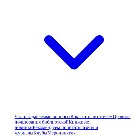
Часто задаваемые вопросы
Как стать читателем
Правила
пользования библиотекой
Книжные
новинки
Рекомендуем почитать
Газеты и
журналы
Клубы
Мероприятия