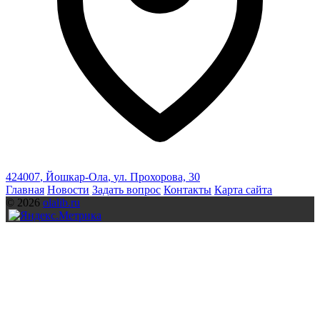
424007
,
Йошкар-Ола
,
ул. Прохорова, 30
Главная
Новости
Задать вопрос
Контакты
Карта сайта
© 2026
olalib.ru