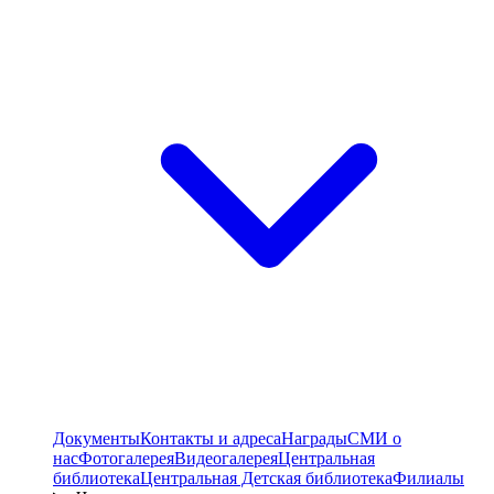
Документы
Контакты и адреса
Награды
СМИ о
нас
Фотогалерея
Видеогалерея
Центральная
библиотека
Центральная Детская библиотека
Филиалы