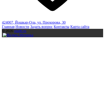
424007
,
Йошкар-Ола
,
ул. Прохорова, 30
Главная
Новости
Задать вопрос
Контакты
Карта сайта
© 2026
olalib.ru