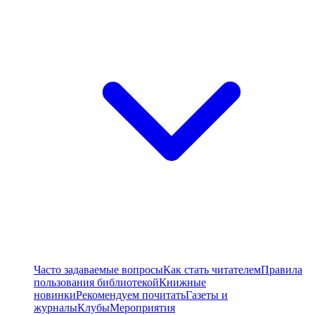
Часто задаваемые вопросы
Как стать читателем
Правила
пользования библиотекой
Книжные
новинки
Рекомендуем почитать
Газеты и
журналы
Клубы
Мероприятия