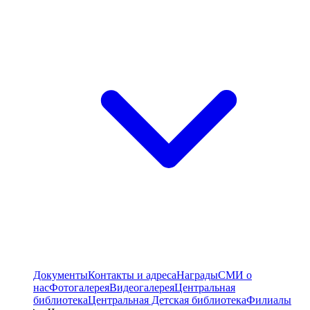
Документы
Контакты и адреса
Награды
СМИ о
нас
Фотогалерея
Видеогалерея
Центральная
библиотека
Центральная Детская библиотека
Филиалы