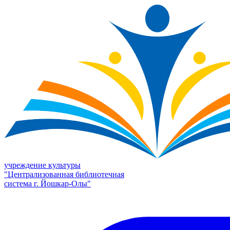
учреждение культуры
"Централизованная библиотечная
система г. Йошкар-Олы"