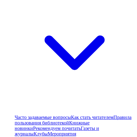
Часто задаваемые вопросы
Как стать читателем
Правила
пользования библиотекой
Книжные
новинки
Рекомендуем почитать
Газеты и
журналы
Клубы
Мероприятия