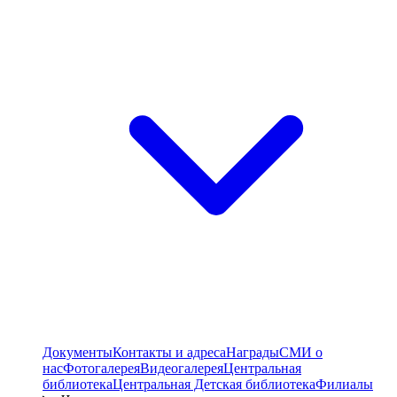
Документы
Контакты и адреса
Награды
СМИ о
нас
Фотогалерея
Видеогалерея
Центральная
библиотека
Центральная Детская библиотека
Филиалы