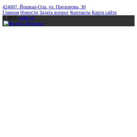
424007
,
Йошкар-Ола
,
ул. Прохорова, 30
Главная
Новости
Задать вопрос
Контакты
Карта сайта
© 2026
olalib.ru