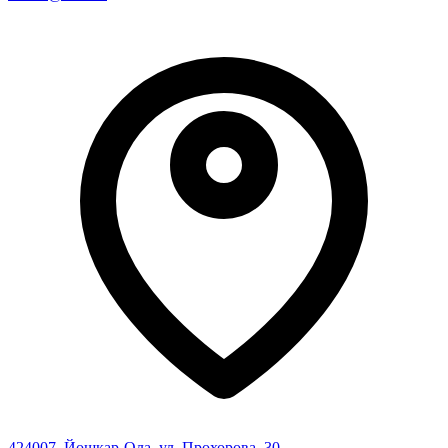
424007
,
Йошкар-Ола
,
ул. Прохорова, 30