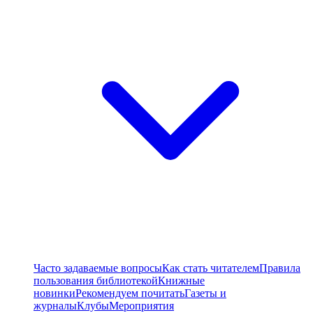
Часто задаваемые вопросы
Как стать читателем
Правила
пользования библиотекой
Книжные
новинки
Рекомендуем почитать
Газеты и
журналы
Клубы
Мероприятия