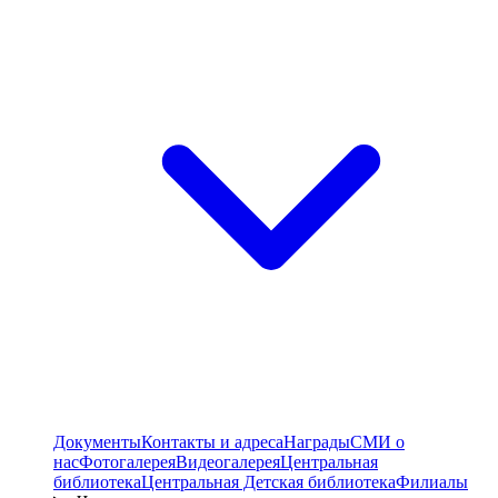
Документы
Контакты и адреса
Награды
СМИ о
нас
Фотогалерея
Видеогалерея
Центральная
библиотека
Центральная Детская библиотека
Филиалы