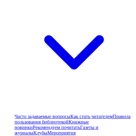
Часто задаваемые вопросы
Как стать читателем
Правила
пользования библиотекой
Книжные
новинки
Рекомендуем почитать
Газеты и
журналы
Клубы
Мероприятия