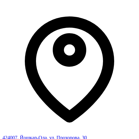
424007
,
Йошкар-Ола
,
ул. Прохорова, 30