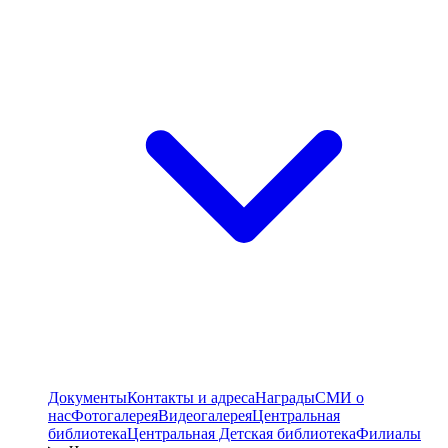
Документы
Контакты и адреса
Награды
СМИ о
нас
Фотогалерея
Видеогалерея
Центральная
библиотека
Центральная Детская библиотека
Филиалы