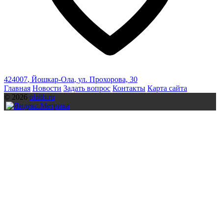
424007
,
Йошкар-Ола
,
ул. Прохорова, 30
Главная
Новости
Задать вопрос
Контакты
Карта сайта
© 2026
olalib.ru