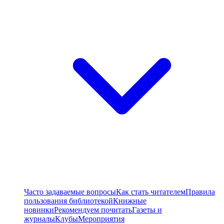
Часто задаваемые вопросы
Как стать читателем
Правила
пользования библиотекой
Книжные
новинки
Рекомендуем почитать
Газеты и
журналы
Клубы
Мероприятия