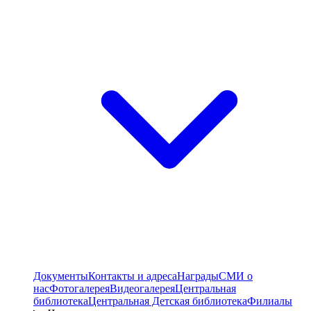
Документы
Контакты и адреса
Награды
СМИ о
нас
Фотогалерея
Видеогалерея
Центральная
библиотека
Центральная Детская библиотека
Филиалы