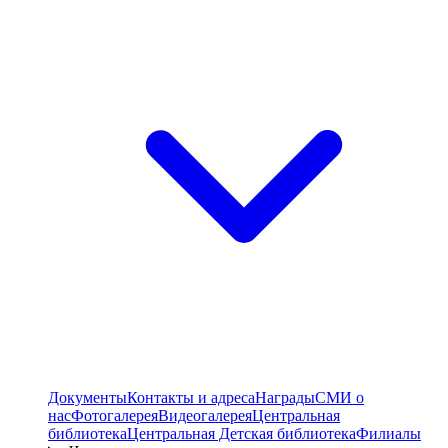
Документы
Контакты и адреса
Награды
СМИ о
нас
Фотогалерея
Видеогалерея
Центральная
библиотека
Центральная Детская библиотека
Филиалы