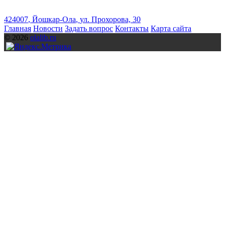
424007
,
Йошкар-Ола
,
ул. Прохорова, 30
Главная
Новости
Задать вопрос
Контакты
Карта сайта
© 2026
olalib.ru