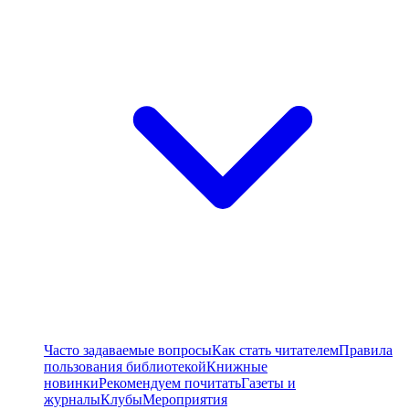
Часто задаваемые вопросы
Как стать читателем
Правила
пользования библиотекой
Книжные
новинки
Рекомендуем почитать
Газеты и
журналы
Клубы
Мероприятия