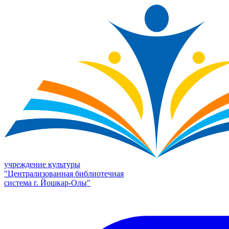
учреждение культуры
"Централизованная библиотечная
система г. Йошкар-Олы"