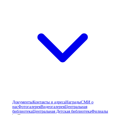
Документы
Контакты и адреса
Награды
СМИ о
нас
Фотогалерея
Видеогалерея
Центральная
библиотека
Центральная Детская библиотека
Филиалы