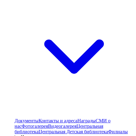
Документы
Контакты и адреса
Награды
СМИ о
нас
Фотогалерея
Видеогалерея
Центральная
библиотека
Центральная Детская библиотека
Филиалы