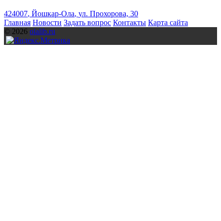
424007
,
Йошкар-Ола
,
ул. Прохорова, 30
Главная
Новости
Задать вопрос
Контакты
Карта сайта
© 2026
olalib.ru