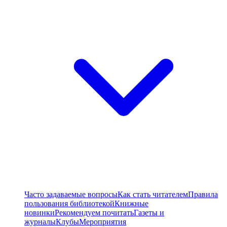
Часто задаваемые вопросы
Как стать читателем
Правила
пользования библиотекой
Книжные
новинки
Рекомендуем почитать
Газеты и
журналы
Клубы
Мероприятия