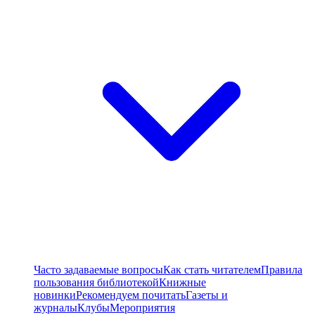
Часто задаваемые вопросы
Как стать читателем
Правила
пользования библиотекой
Книжные
новинки
Рекомендуем почитать
Газеты и
журналы
Клубы
Мероприятия