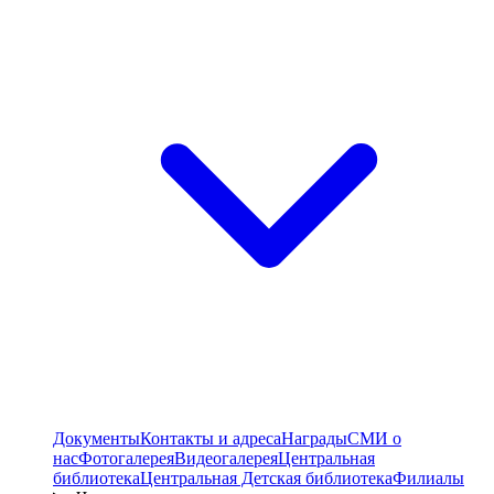
Документы
Контакты и адреса
Награды
СМИ о
нас
Фотогалерея
Видеогалерея
Центральная
библиотека
Центральная Детская библиотека
Филиалы