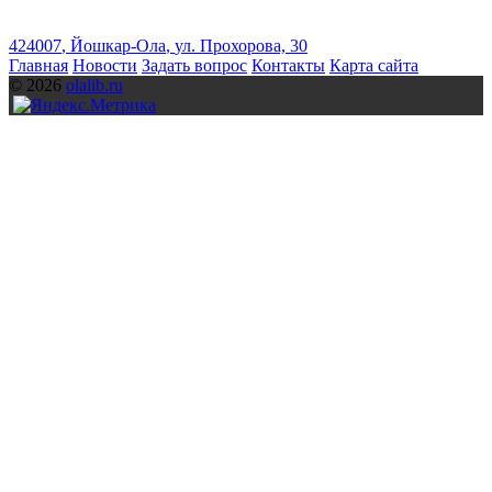
424007
,
Йошкар-Ола
,
ул. Прохорова, 30
Главная
Новости
Задать вопрос
Контакты
Карта сайта
© 2026
olalib.ru