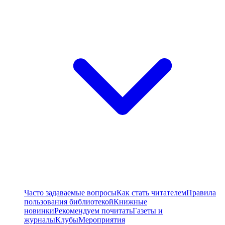
Часто задаваемые вопросы
Как стать читателем
Правила
пользования библиотекой
Книжные
новинки
Рекомендуем почитать
Газеты и
журналы
Клубы
Мероприятия