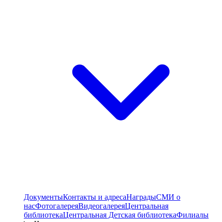
Документы
Контакты и адреса
Награды
СМИ о
нас
Фотогалерея
Видеогалерея
Центральная
библиотека
Центральная Детская библиотека
Филиалы