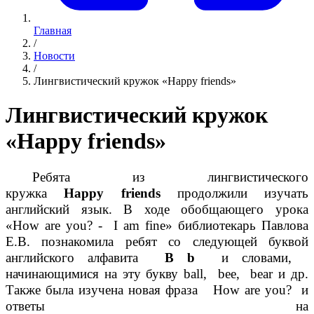
Главная
/
Новости
/
Лингвистический кружок «Happy friends»
Лингвистический кружок
«Happy friends»
Ребята из лингвистического
кружка
Happy
friends
продолжили изучать
английский язык. В ходе обобщающего урока
«
How
are
you
? -
I
am
fine
» библиотекарь Павлова
Е.В. познакомила ребят со следующей буквой
английского алфавита
B
b
и словами,
начинающимися на эту букву
ball
,
bee
,
bear
и др.
Также была изучена новая фраза
How
are
you
? и
ответы на