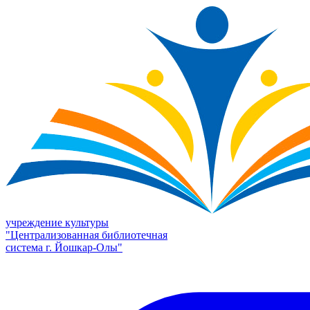
учреждение культуры
"Централизованная библиотечная
система г. Йошкар-Олы"