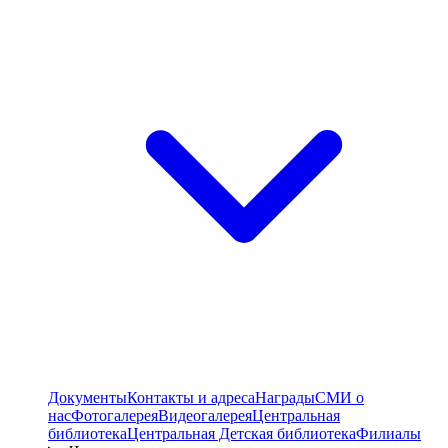
Документы
Контакты и адреса
Награды
СМИ о
нас
Фотогалерея
Видеогалерея
Центральная
библиотека
Центральная Детская библиотека
Филиалы