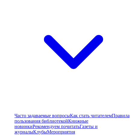
Часто задаваемые вопросы
Как стать читателем
Правила
пользования библиотекой
Книжные
новинки
Рекомендуем почитать
Газеты и
журналы
Клубы
Мероприятия