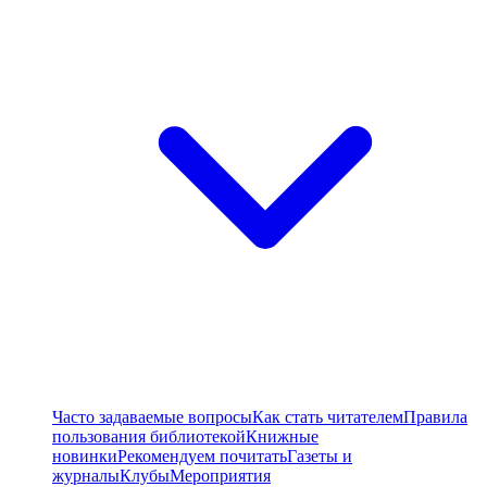
Часто задаваемые вопросы
Как стать читателем
Правила
пользования библиотекой
Книжные
новинки
Рекомендуем почитать
Газеты и
журналы
Клубы
Мероприятия