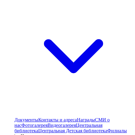
Документы
Контакты и адреса
Награды
СМИ о
нас
Фотогалерея
Видеогалерея
Центральная
библиотека
Центральная Детская библиотека
Филиалы