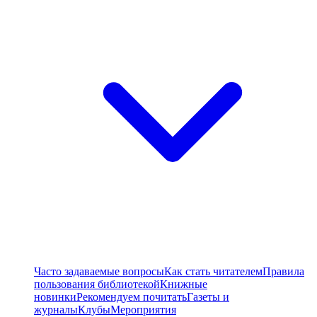
Часто задаваемые вопросы
Как стать читателем
Правила
пользования библиотекой
Книжные
новинки
Рекомендуем почитать
Газеты и
журналы
Клубы
Мероприятия