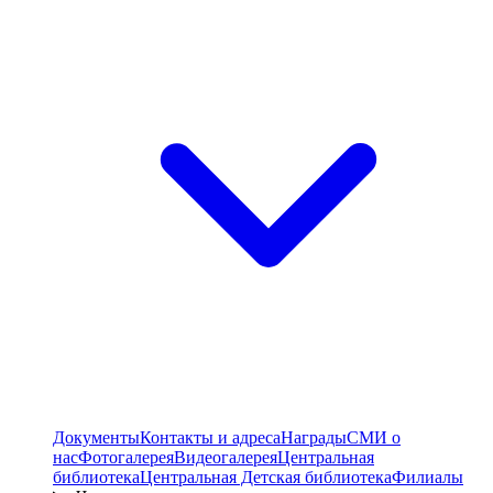
Документы
Контакты и адреса
Награды
СМИ о
нас
Фотогалерея
Видеогалерея
Центральная
библиотека
Центральная Детская библиотека
Филиалы