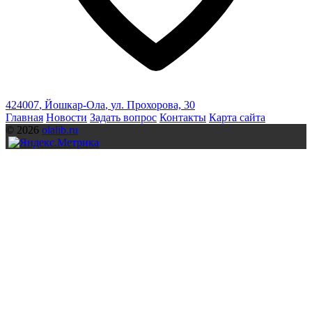
424007
,
Йошкар-Ола
,
ул. Прохорова, 30
Главная
Новости
Задать вопрос
Контакты
Карта сайта
© 2026
olalib.ru