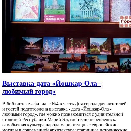
Выставка-дата «Йошкар-Ола -
любимый город»
В библиотеке - филиале №4 в честь Дня города для читателей
и гостей подготовлена выставка - дата «Йошкар-Ола -
любимый город», где можно познакомиться с удивительной
столицей Республики Марий Эл, где тесно переплелись:
самобытная культура народа мари; изящные европейские
мотивы в современной архитектуре; старинные исторические