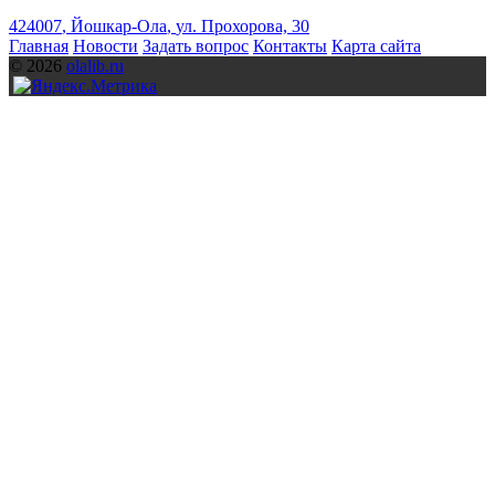
424007
,
Йошкар-Ола
,
ул. Прохорова, 30
Главная
Новости
Задать вопрос
Контакты
Карта сайта
© 2026
olalib.ru