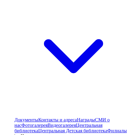
Документы
Контакты и адреса
Награды
СМИ о
нас
Фотогалерея
Видеогалерея
Центральная
библиотека
Центральная Детская библиотека
Филиалы