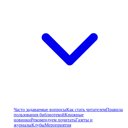
Часто задаваемые вопросы
Как стать читателем
Правила
пользования библиотекой
Книжные
новинки
Рекомендуем почитать
Газеты и
журналы
Клубы
Мероприятия