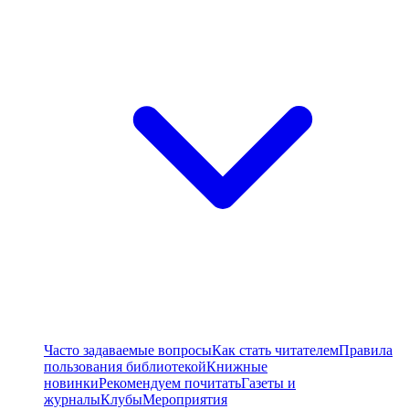
Часто задаваемые вопросы
Как стать читателем
Правила
пользования библиотекой
Книжные
новинки
Рекомендуем почитать
Газеты и
журналы
Клубы
Мероприятия