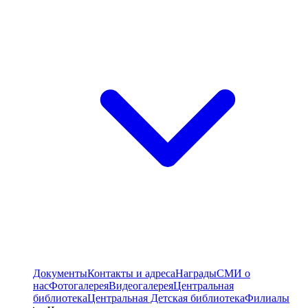
Документы
Контакты и адреса
Награды
СМИ о
нас
Фотогалерея
Видеогалерея
Центральная
библиотека
Центральная Детская библиотека
Филиалы