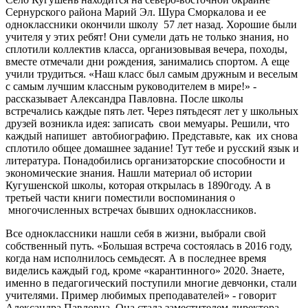
Сернурского района Марий Эл. Шура Сморкалова и ее
одноклассники окончили школу 57 лет назад. Хорошие были
учителя у этих ребят! Они сумели дать не только знания, но
сплотили коллектив класса, организовывая вечера, походы,
вместе отмечали дни рождения, занимались спортом. А еще
учили трудиться. «Наш класс был самым дружным и веселым
с самым лучшим классным руководителем в мире!» -
рассказывает Александра Павловна. После школы
встречались каждые пять лет. Через пятьдесят лет у школьных
друзей возникла идея: записать свои мемуары. Решили, что
каждый напишет автобиографию. Представьте, как их снова
сплотило общее домашнее задание! Тут тебе и русский язык и
литература. Понадобились организаторские способности и
экономические знания. Нашли материал об истории
Кугушенской школы, которая открылась в 1890году. А в
третьей части книги поместили воспоминания о
многочисленных встречах бывших одноклассников.
Все одноклассники нашли себя в жизни, выбрали свой
собственный путь. «Большая встреча состоялась в 2016 году,
когда нам исполнилось семьдесят. А в последнее время
виделись каждый год, кроме «карантинного» 2020. Знаете,
именно в педагогический поступили многие девчонки, стали
учителями. Пример любимых преподавателей» - говорит
Александра Павловна. Она стала заместителем директора