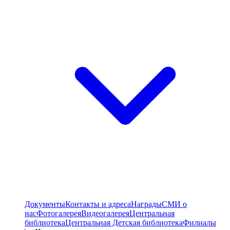
Документы
Контакты и адреса
Награды
СМИ о
нас
Фотогалерея
Видеогалерея
Центральная
библиотека
Центральная Детская библиотека
Филиалы