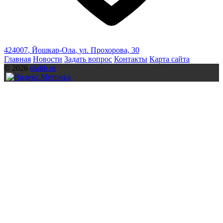
424007
,
Йошкар-Ола
,
ул. Прохорова, 30
Главная
Новости
Задать вопрос
Контакты
Карта сайта
© 2026
olalib.ru