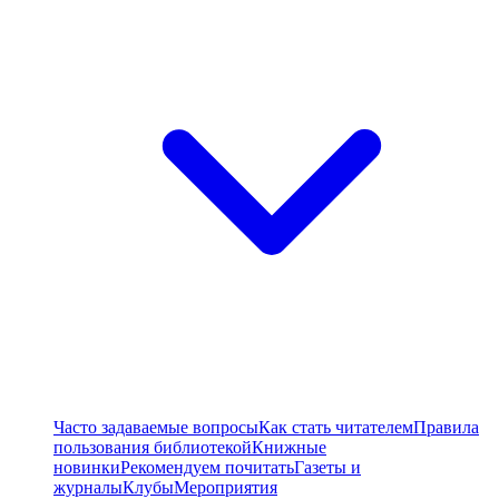
Часто задаваемые вопросы
Как стать читателем
Правила
пользования библиотекой
Книжные
новинки
Рекомендуем почитать
Газеты и
журналы
Клубы
Мероприятия