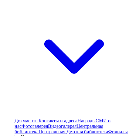
Документы
Контакты и адреса
Награды
СМИ о
нас
Фотогалерея
Видеогалерея
Центральная
библиотека
Центральная Детская библиотека
Филиалы