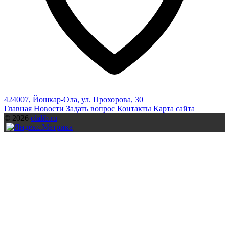
424007
,
Йошкар-Ола
,
ул. Прохорова, 30
Главная
Новости
Задать вопрос
Контакты
Карта сайта
© 2026
olalib.ru