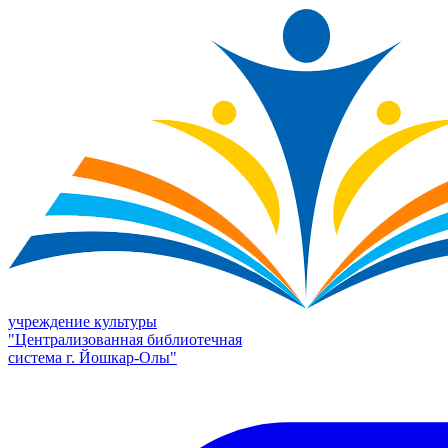
учреждение культуры
"Централизованная библиотечная
система г. Йошкар-Олы"