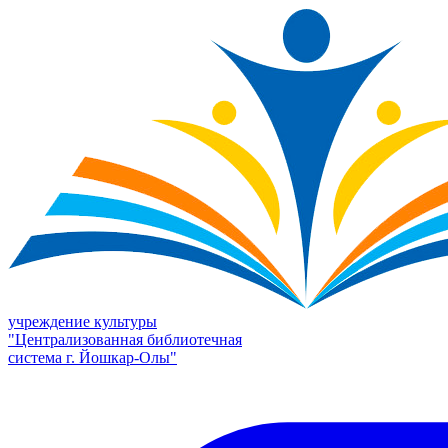
учреждение культуры
"Централизованная библиотечная
система г. Йошкар-Олы"