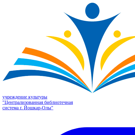
учреждение культуры
"Централизованная библиотечная
система г. Йошкар-Олы"