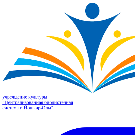
учреждение культуры
"Централизованная библиотечная
система г. Йошкар-Олы"