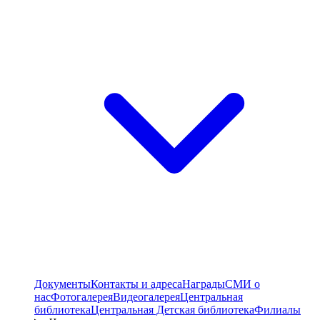
Документы
Контакты и адреса
Награды
СМИ о
нас
Фотогалерея
Видеогалерея
Центральная
библиотека
Центральная Детская библиотека
Филиалы