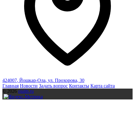
424007
,
Йошкар-Ола
,
ул. Прохорова, 30
Главная
Новости
Задать вопрос
Контакты
Карта сайта
© 2026
olalib.ru