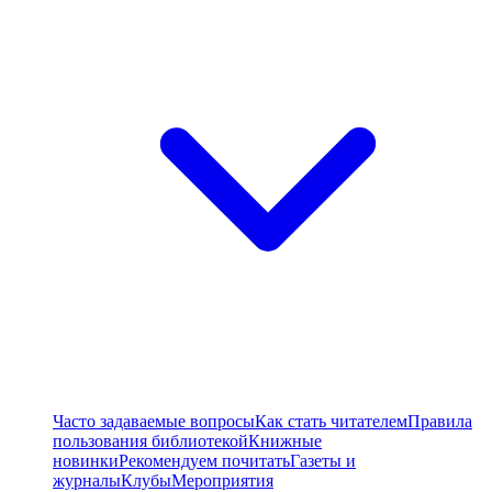
Часто задаваемые вопросы
Как стать читателем
Правила
пользования библиотекой
Книжные
новинки
Рекомендуем почитать
Газеты и
журналы
Клубы
Мероприятия