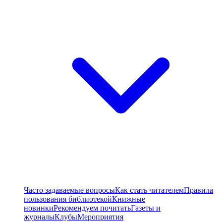
Часто задаваемые вопросы
Как стать читателем
Правила
пользования библиотекой
Книжные
новинки
Рекомендуем почитать
Газеты и
журналы
Клубы
Мероприятия