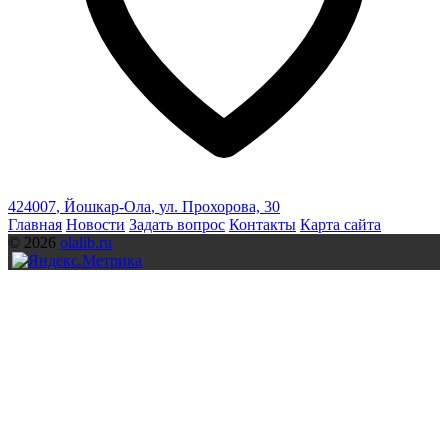
424007
,
Йошкар-Ола
,
ул. Прохорова, 30
Главная
Новости
Задать вопрос
Контакты
Карта сайта
© 2026
olalib.ru