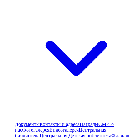
Документы
Контакты и адреса
Награды
СМИ о
нас
Фотогалерея
Видеогалерея
Центральная
библиотека
Центральная Детская библиотека
Филиалы