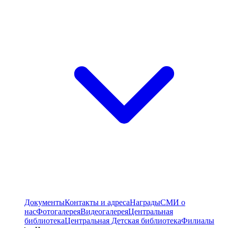
Документы
Контакты и адреса
Награды
СМИ о
нас
Фотогалерея
Видеогалерея
Центральная
библиотека
Центральная Детская библиотека
Филиалы