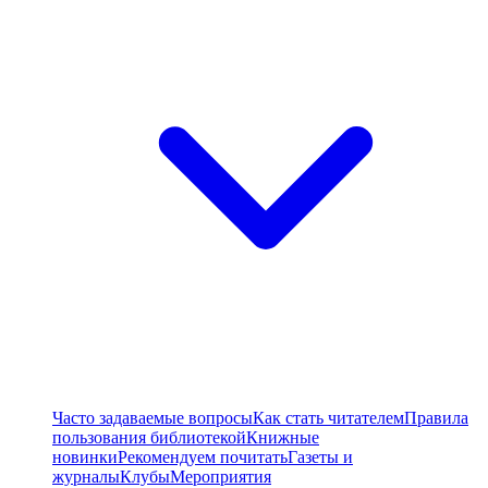
Часто задаваемые вопросы
Как стать читателем
Правила
пользования библиотекой
Книжные
новинки
Рекомендуем почитать
Газеты и
журналы
Клубы
Мероприятия