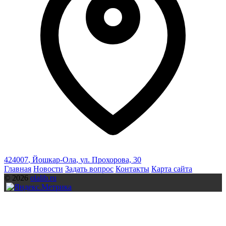
424007
,
Йошкар-Ола
,
ул. Прохорова, 30
Главная
Новости
Задать вопрос
Контакты
Карта сайта
© 2026
olalib.ru