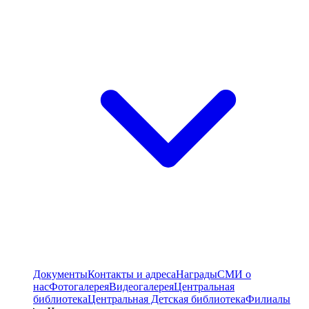
Документы
Контакты и адреса
Награды
СМИ о
нас
Фотогалерея
Видеогалерея
Центральная
библиотека
Центральная Детская библиотека
Филиалы