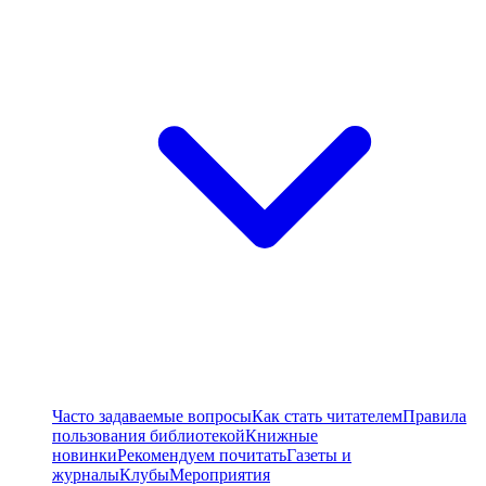
Часто задаваемые вопросы
Как стать читателем
Правила
пользования библиотекой
Книжные
новинки
Рекомендуем почитать
Газеты и
журналы
Клубы
Мероприятия