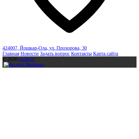
424007
,
Йошкар-Ола
,
ул. Прохорова, 30
Главная
Новости
Задать вопрос
Контакты
Карта сайта
© 2026
olalib.ru