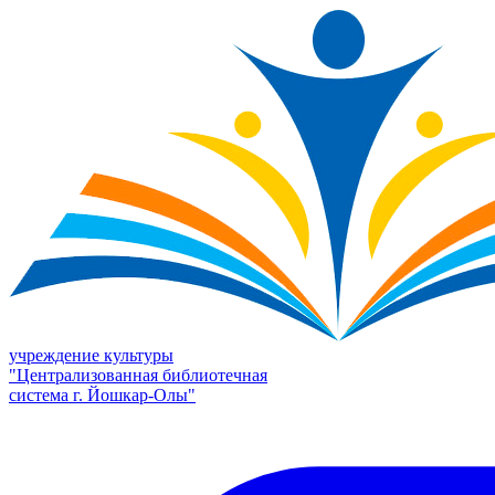
учреждение культуры
"Централизованная библиотечная
система г. Йошкар-Олы"