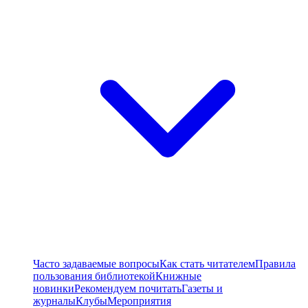
Часто задаваемые вопросы
Как стать читателем
Правила
пользования библиотекой
Книжные
новинки
Рекомендуем почитать
Газеты и
журналы
Клубы
Мероприятия