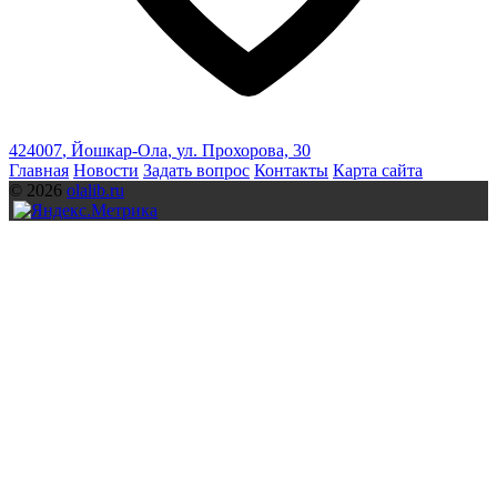
424007
,
Йошкар-Ола
,
ул. Прохорова, 30
Главная
Новости
Задать вопрос
Контакты
Карта сайта
© 2026
olalib.ru