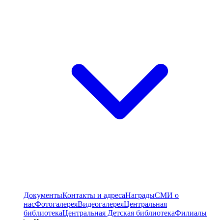
Документы
Контакты и адреса
Награды
СМИ о
нас
Фотогалерея
Видеогалерея
Центральная
библиотека
Центральная Детская библиотека
Филиалы