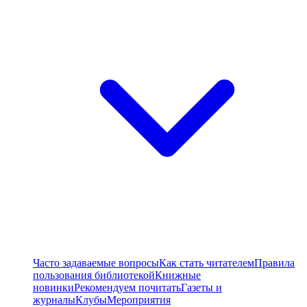
Часто задаваемые вопросы
Как стать читателем
Правила
пользования библиотекой
Книжные
новинки
Рекомендуем почитать
Газеты и
журналы
Клубы
Мероприятия