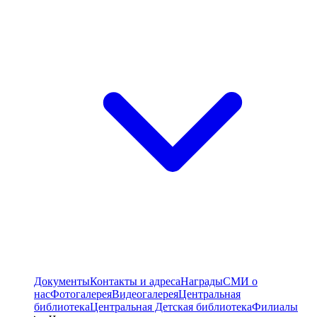
Документы
Контакты и адреса
Награды
СМИ о
нас
Фотогалерея
Видеогалерея
Центральная
библиотека
Центральная Детская библиотека
Филиалы