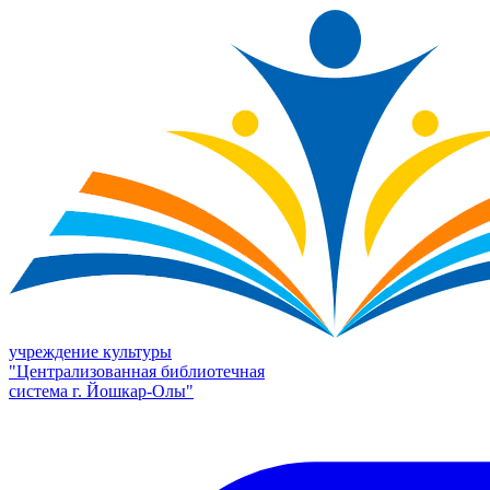
учреждение культуры
"Централизованная библиотечная
система г. Йошкар-Олы"