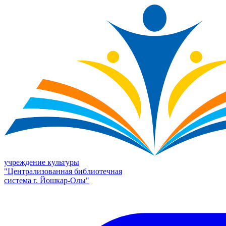
учреждение культуры
"Централизованная библиотечная
система г. Йошкар-Олы"