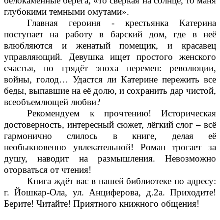
белокаменные берега, «то сверкая на солнце, то маня
глубокими темными омутами».
Главная героиня - крестьянка Катерина
поступает на работу в барский дом, где в неё
влюбляются и женатый помещик, и красавец
управляющий. Девушка ищет простого женского
счастья, но грядёт эпоха перемен: революции,
войны, голод… Удастся ли Катерине пережить все
беды, выпавшие на её долю, и сохранить дар чистой,
всеобъемлющей любви?
Рекомендуем к прочтению! Историческая
достоверность, интересный сюжет, лёгкий слог – всё
гармонично слилось в книге, делая её
необыкновенно увлекательной! Роман трогает за
душу, наводит на размышления. Невозможно
оторваться от чтения!
Книга ждёт вас в нашей библиотеке по адресу:
г. Йошкар-Ола, ул. Анциферова, д.2а. Приходите!
Берите! Читайте! Приятного книжного общения!