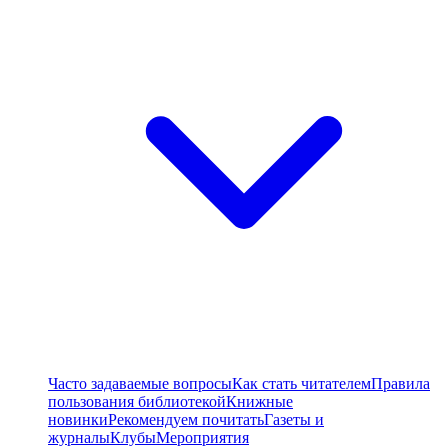
Часто задаваемые вопросы
Как стать читателем
Правила
пользования библиотекой
Книжные
новинки
Рекомендуем почитать
Газеты и
журналы
Клубы
Мероприятия