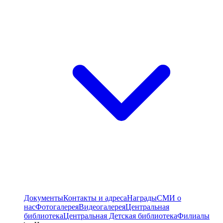
Документы
Контакты и адреса
Награды
СМИ о
нас
Фотогалерея
Видеогалерея
Центральная
библиотека
Центральная Детская библиотека
Филиалы