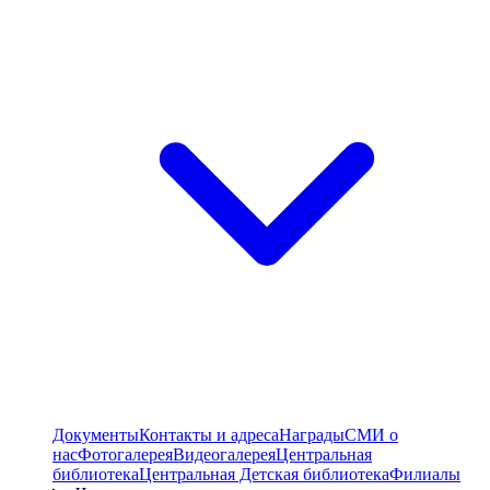
Документы
Контакты и адреса
Награды
СМИ о
нас
Фотогалерея
Видеогалерея
Центральная
библиотека
Центральная Детская библиотека
Филиалы