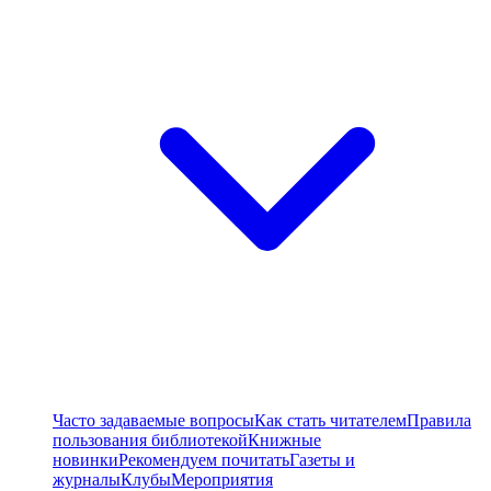
Часто задаваемые вопросы
Как стать читателем
Правила
пользования библиотекой
Книжные
новинки
Рекомендуем почитать
Газеты и
журналы
Клубы
Мероприятия