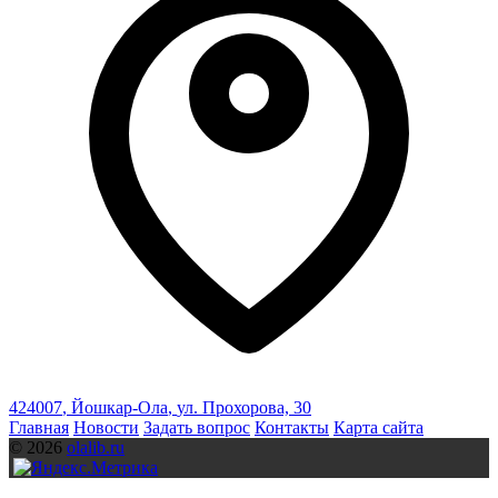
424007
,
Йошкар-Ола
,
ул. Прохорова, 30
Главная
Новости
Задать вопрос
Контакты
Карта сайта
© 2026
olalib.ru