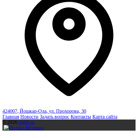
424007
,
Йошкар-Ола
,
ул. Прохорова, 30
Главная
Новости
Задать вопрос
Контакты
Карта сайта
© 2026
olalib.ru