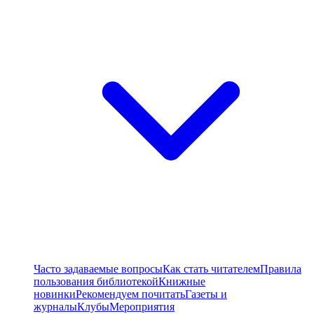
Часто задаваемые вопросы
Как стать читателем
Правила
пользования библиотекой
Книжные
новинки
Рекомендуем почитать
Газеты и
журналы
Клубы
Мероприятия