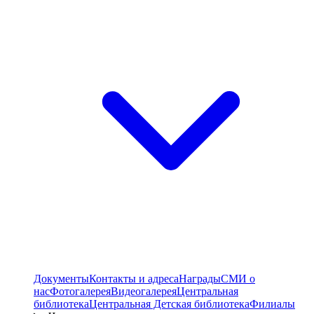
Документы
Контакты и адреса
Награды
СМИ о
нас
Фотогалерея
Видеогалерея
Центральная
библиотека
Центральная Детская библиотека
Филиалы