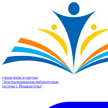
учреждение культуры
"Централизованная библиотечная
система г. Йошкар-Олы"