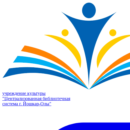
учреждение культуры
"Централизованная библиотечная
система г. Йошкар-Олы"