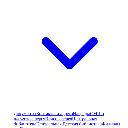
Документы
Контакты и адреса
Награды
СМИ о
нас
Фотогалерея
Видеогалерея
Центральная
библиотека
Центральная Детская библиотека
Филиалы