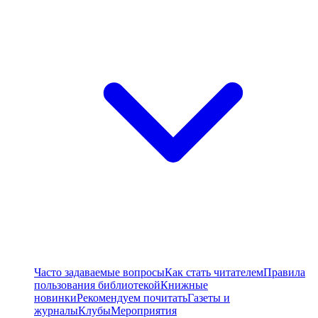
Часто задаваемые вопросы
Как стать читателем
Правила
пользования библиотекой
Книжные
новинки
Рекомендуем почитать
Газеты и
журналы
Клубы
Мероприятия