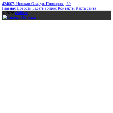
424007
,
Йошкар-Ола
,
ул. Прохорова, 30
Главная
Новости
Задать вопрос
Контакты
Карта сайта
© 2026
olalib.ru