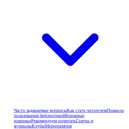
Часто задаваемые вопросы
Как стать читателем
Правила
пользования библиотекой
Книжные
новинки
Рекомендуем почитать
Газеты и
журналы
Клубы
Мероприятия