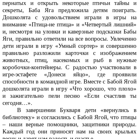
пернатых и открыть некоторые птичьи тайны и
секреты, Баба Яга предложила детям поиграть.
Дошколята с удовольствием играли в игры на
внимание «Птица-не птица» и «Четвертый лишний»
и, несмотря на уловки и каверзные подсказки Бабы
Яги, правильно ответили на все вопросы. Увлеченно
дети играли в игру «Умный сортер» и совершенно
правильно разложили карточки с изображением
животных, птиц, насекомых и рыб в нужные
коробочки-контейнеры. С радостью участвовали в
игре-эстафете «Донеси яйцо», где проявили
способности в командной игре. Вместе с Бабой Ягой
дошколята играли в игру «Что хорошо, что плохо»
и зажигательно пели песню «Если счастлив ты
сегодня…».
В завершении Букваря дети «вернулись в
библиотеку» и согласились с Бабой Ягой, что птицы
– наши верные помощники, защитники природы.
Каждый год они приносят нам на своих крыльях
весну и дарят нам радость и счастье.