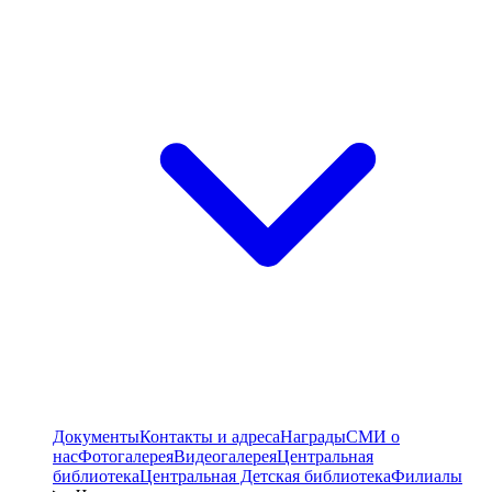
Документы
Контакты и адреса
Награды
СМИ о
нас
Фотогалерея
Видеогалерея
Центральная
библиотека
Центральная Детская библиотека
Филиалы