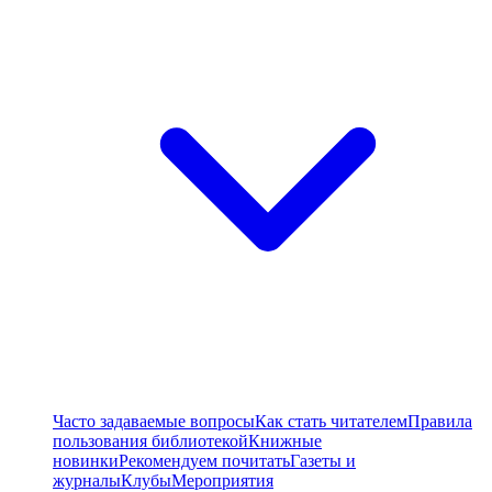
Часто задаваемые вопросы
Как стать читателем
Правила
пользования библиотекой
Книжные
новинки
Рекомендуем почитать
Газеты и
журналы
Клубы
Мероприятия