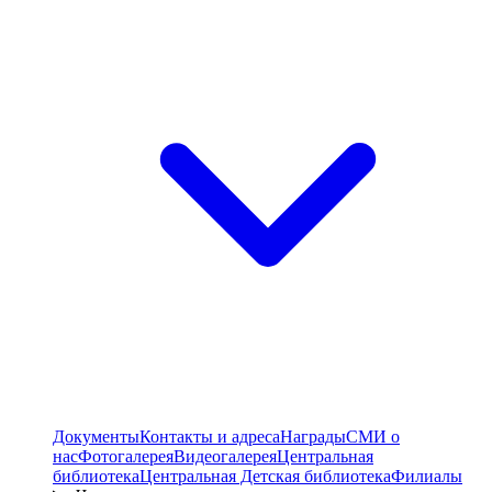
Документы
Контакты и адреса
Награды
СМИ о
нас
Фотогалерея
Видеогалерея
Центральная
библиотека
Центральная Детская библиотека
Филиалы