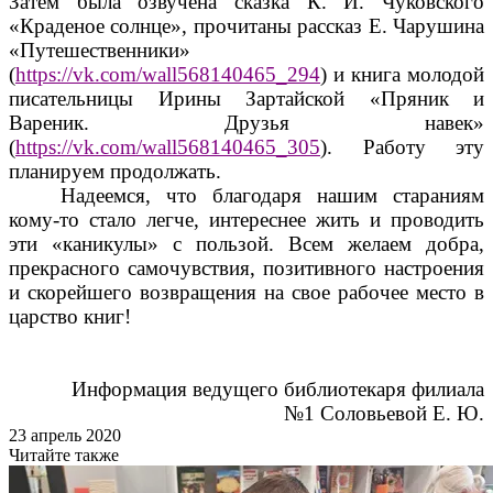
Затем была озвучена сказка К. И. Чуковского
«Краденое солнце», прочитаны рассказ Е. Чарушина
«Путешественники»
(
https://vk.com/wall568140465_294
) и книга молодой
писательницы Ирины Зартайской «Пряник и
Вареник. Друзья навек»
(
https://vk.com/wall568140465_305
). Работу эту
планируем продолжать.
Надеемся, что благодаря нашим стараниям
кому-то стало легче, интереснее жить и проводить
эти «каникулы» с пользой. Всем желаем добра,
прекрасного самочувствия, позитивного настроения
и скорейшего возвращения на свое рабочее место в
царство книг!
Информация ведущего библиотекаря филиала
№1 Соловьевой Е. Ю.
23 апрель 2020
Читайте также