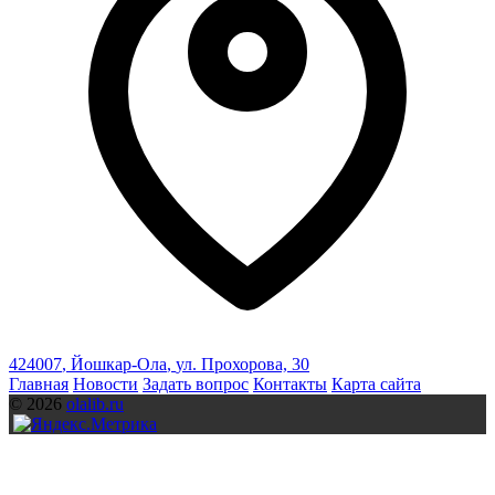
424007
,
Йошкар-Ола
,
ул. Прохорова, 30
Главная
Новости
Задать вопрос
Контакты
Карта сайта
© 2026
olalib.ru