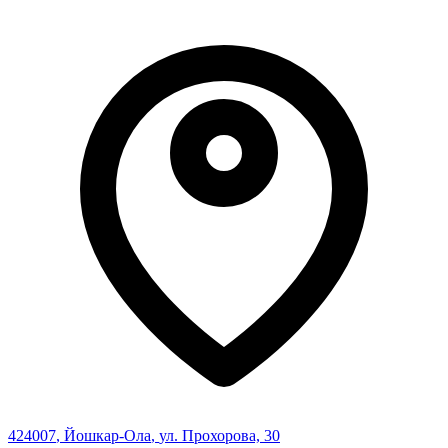
424007
,
Йошкар-Ола
,
ул. Прохорова, 30