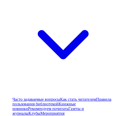
Часто задаваемые вопросы
Как стать читателем
Правила
пользования библиотекой
Книжные
новинки
Рекомендуем почитать
Газеты и
журналы
Клубы
Мероприятия