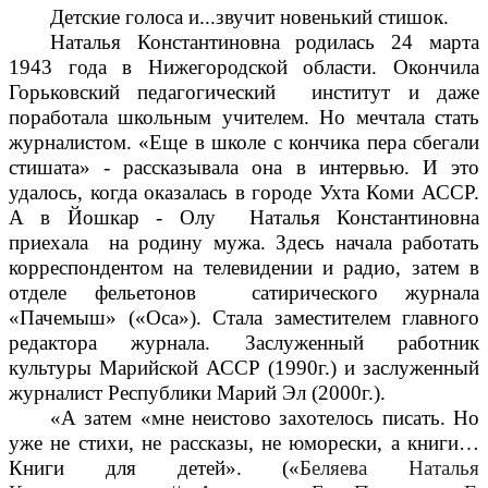
Детские голоса и...звучит новенький стишок.
Наталья Константиновна родилась 24 марта
1943 года в Нижегородской области. Окончила
Горьковский педагогический институт и даже
поработала школьным учителем. Но мечтала стать
журналистом. «Еще в школе с кончика пера сбегали
стишата» - рассказывала она в интервью. И это
удалось, когда оказалась в городе Ухта Коми АССР.
А в Йошкар - Олу Наталья Константиновна
приехала на родину мужа. Здесь начала работать
корреспондентом на телевидении и радио, затем в
отделе фельетонов сатирического журнала
«Пачемыш» («Оса»). Стала заместителем главного
редактора журнала. Заслуженный работник
культуры Марийской АССР (1990г.) и заслуженный
журналист Республики Марий Эл (2000г.).
«А затем «мне неистово захотелось писать. Но
уже не стихи, не рассказы, не юморески, а книги…
Книги для детей». («
Беляева Наталья