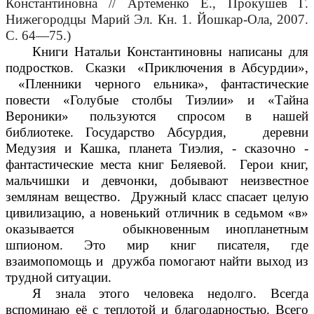
Константиновна // Артеменко Е., Прокушев Г.
Нижегородцы Марий Эл. Кн. 1. Йошкар-Ола, 2007.
С. 64—75.)
Книги Натальи Константиновны написаны для
подростков. Сказки «Приключения в Абсурдии»,
«Пленники черного ельника», фантастические
повести «Голубые столбы Тиэлии» и «Тайна
Вероники» пользуются спросом в нашей
библиотеке. Государство Абсурдия, деревни
Медузия и Кашка, планета Тиэлия, - сказочно -
фантастические места книг Беляевой. Герои книг,
мальчишки и девчонки, добывают неизвестное
землянам вещество. Дружный класс спасает целую
цивилизацию, а новенький отличник в седьмом «в»
оказывается обыкновенным инопланетным
шпионом. Это мир книг писателя, где
взаимопомощь и дружба помогают найти выход из
трудной ситуации.
Я знала этого человека недолго. Всегда
вспоминаю её с теплотой и благодарностью. Всего