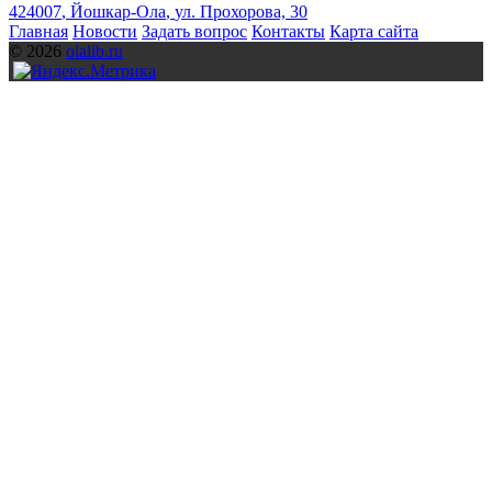
424007
,
Йошкар-Ола
,
ул. Прохорова, 30
Главная
Новости
Задать вопрос
Контакты
Карта сайта
© 2026
olalib.ru