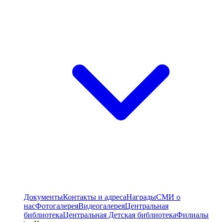
Документы
Контакты и адреса
Награды
СМИ о
нас
Фотогалерея
Видеогалерея
Центральная
библиотека
Центральная Детская библиотека
Филиалы