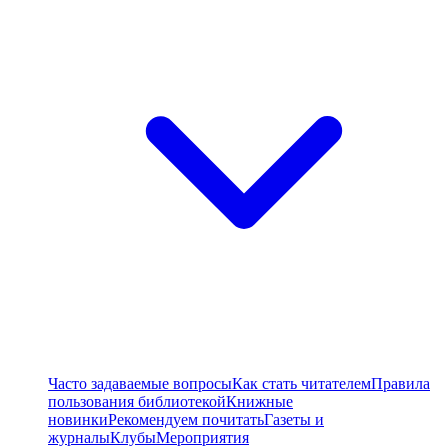
Часто задаваемые вопросы
Как стать читателем
Правила
пользования библиотекой
Книжные
новинки
Рекомендуем почитать
Газеты и
журналы
Клубы
Мероприятия