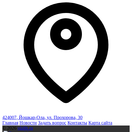
424007
,
Йошкар-Ола
,
ул. Прохорова, 30
Главная
Новости
Задать вопрос
Контакты
Карта сайта
© 2026
olalib.ru