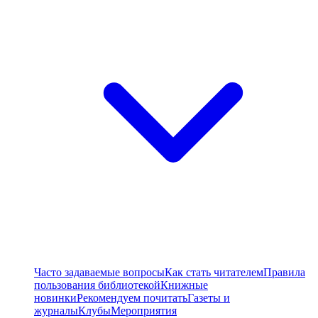
Часто задаваемые вопросы
Как стать читателем
Правила
пользования библиотекой
Книжные
новинки
Рекомендуем почитать
Газеты и
журналы
Клубы
Мероприятия