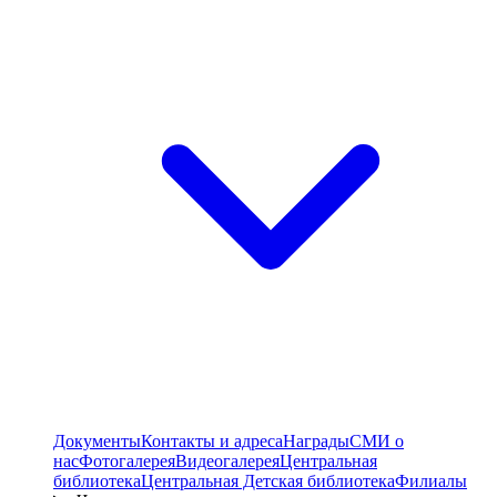
Документы
Контакты и адреса
Награды
СМИ о
нас
Фотогалерея
Видеогалерея
Центральная
библиотека
Центральная Детская библиотека
Филиалы