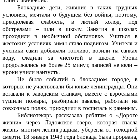
Тани Савичевой».
Блокадные дети, жившие в таких трудных
условиях, мечтали о будущем без войны, поэтому,
преодолевая слабость, в лютый холод, под
обстрелами – шли в школу. Занятия в школах
проходили в необычной обстановке. Учиться в
жестоких условиях зимы стало подвигом. Учителя и
ученики сами добывали топливо, возили на санках
воду, следили за чистотой в школе. Уроки
продолжались не более 25 минут, записей не вели –
уроки учили наизусть.
Не было событий в блокадном городе, в
которых не участвовали бы юные ленинградцы. Они
вставали к заводским станкам, вместе с взрослыми
тушили пожары, разбирали завалы, работали на
совхозных полях, приходили в госпиталь к раненым.
Библиотекарь рассказала ребятам о «Дороге
жизни» через Ладожское озеро, которая спасла
жизнь многим ленинградцам, уберегла от голодной
смерти. 18 января 1943 года блокада была прорвана,