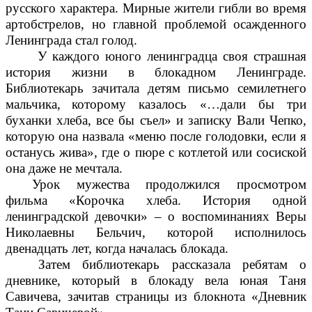
русского характера. Мирные жители гибли во время
артобстрелов, но главной проблемой осажденного
Ленинграда стал голод.
У каждого юного ленинградца своя страшная
история жизни в блокадном Ленинграде.
Библиотекарь зачитала детям письмо семилетнего
мальчика,
которому казалось «…дали бы три
буханки хлеба, все бы съел» и записку Вали Чепко,
которую она назвала «меню после голодовки, если я
останусь жива», где о пюре с котлетой или сосиской
она даже не мечтала.
Урок мужества продолжился просмотром
фильма «Корочка хлеба. История одной
ленинградской девочки» – о воспоминаниях Веры
Николаевны Бельчич, которой исполнилось
двенадцать лет, когда началась блокада.
Затем библиотекарь рассказала ребятам о
дневнике, который в блокаду вела юная Таня
Савичева, зачитав страницы из блокнота «Дневник