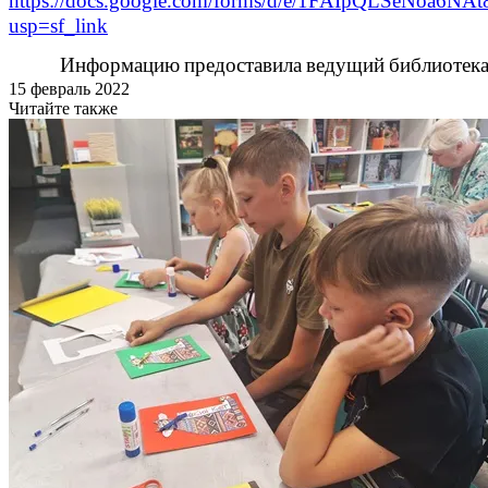
https://docs.google.com/forms/d/e/1FAIpQLSeNoa
usp=sf_link
Информацию
предоставила
ведущий
библиотек
15 февраль 2022
Читайте также