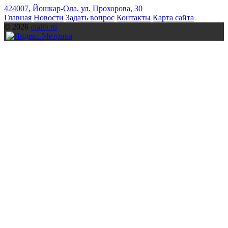
424007
,
Йошкар-Ола
,
ул. Прохорова, 30
Главная
Новости
Задать вопрос
Контакты
Карта сайта
© 2026
olalib.ru