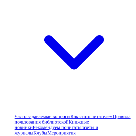
Часто задаваемые вопросы
Как стать читателем
Правила
пользования библиотекой
Книжные
новинки
Рекомендуем почитать
Газеты и
журналы
Клубы
Мероприятия