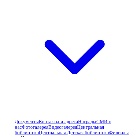
Документы
Контакты и адреса
Награды
СМИ о
нас
Фотогалерея
Видеогалерея
Центральная
библиотека
Центральная Детская библиотека
Филиалы