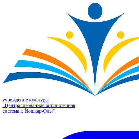
учреждение культуры
"Централизованная библиотечная
система г. Йошкар-Олы"